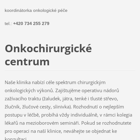
koordinátorka onkologické péče
tel.:
+420 734 255 279
Onkochirurgické
centrum
Naše klinika nabízí céle spektrum chirurgickým
onkologických výkonů. Zajištujěme operativu nádorů
zažívacího traktu (žaludek, játra, tenké i tlusté střevo,
žlučník, žlučové cesty, slinivka). Rozhodnutí o nejlepším
postupu v léčbě, probíhá vždy individuálně, v rámci kolegia
lékařů na mezioborovém semináři. Pokud se rozhodnutete
pro operaci na naší klinice, neváhejte se objednat ke
konzultaci.