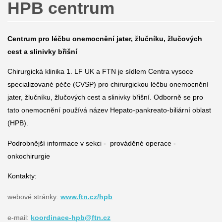
HPB centrum
Centrum pro léčbu onemocnění jater, žlučníku, žlučových
cest a slinivky břišní
Chirurgická klinika 1. LF UK a FTN je sídlem Centra vysoce
specializované péče (CVSP) pro chirurgickou léčbu onemocnění
jater, žlučníku, žlučových cest a slinivky břišní. Odborně se pro
tato onemocnění používá název Hepato-pankreato-biliární oblast
(HPB).
Podrobnější informace v sekci - prováděné operace -
onkochirurgie
Kontakty:
webové stránky:
www.ftn.cz/hpb
e-mail:
koordinace-hpb@ftn.cz