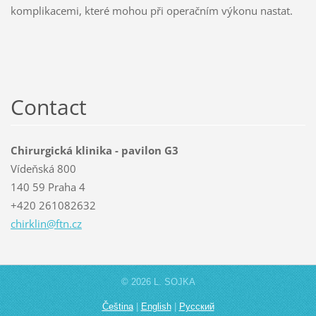
komplikacemi, které mohou při operačním výkonu nastat.
Contact
Chirurgická klinika - pavilon G3
Vídeňská 800
140 59 Praha 4
+420 261082632
chirklin
@ftn.cz
© 2026 L. SOJKA
Čeština
|
English
|
Русский