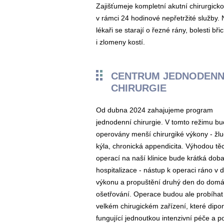
Zajišťumeje kompletní akutní chirurgicko
v rámci 24 hodinové nepřetržité služby. 
lékaři se starají o řezné rány, bolesti bři
i zlomeny kostí.
CENTRUM JEDNODENN
CHIRURGIE
Od dubna 2024 zahajujeme program
jednodenní chirurgie. V tomto režimu b
operovány menší chirurgiké výkony - žlu
kýla, chronická appendicita. Výhodou tě
operací na naší klinice bude krátká dob
hospitalizace - nástup k operaci ráno v 
výkonu a propuštění druhý den do dom
ošetřování. Operace budou ale probíhat
velkém chirugickém zařízení, které dipo
fungující jednoutkou intenzivní péče a po