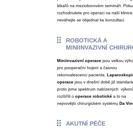
lékařů na mezioborovém semináři. Poku
rozhodnutete pro operaci na naší klinice
neváhejte se objednat ke konzultaci.
ROBOTICKÁ A
MINIINVAZIVNÍ CHIRU
Miniinvazivní operace
jsou velkou výh
pro pooperační hojení a časnou
rekonvalescenci pacienta.
Laparoskopi
operace
jsou v dnešní době již standar
proto jsme spektrum nabízených výkonů
rozšířili o
operace robotické
a to na
nejnovější chirurgickém systému
Da Vinc
AKUTNÍ PÉČE