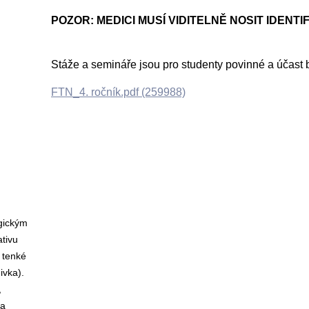
POZOR: MEDICI MUSÍ VIDITELNĚ NOSIT IDENTIF
Stáže a semináře jsou pro studenty povinné a účast 
FTN_4. ročník.pdf (259988)
rgickým
tivu
, tenké
nivka).
,
ia