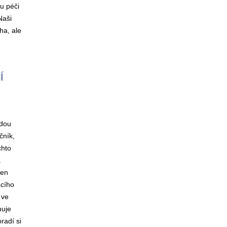
u péči
Naši
cha, ale
Í
udou
čník,
chto
a
den
ácího
 ve
nuje
radí si