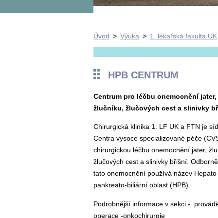
Úvod
>
Výuka
>
1. lékařská fakulta UK
HPB CENTRUM
Centrum pro léčbu onemocnění jater,
žlučníku, žlučových cest a slinivky bř
Chirurgická klinika 1. LF UK a FTN je sí
Centra vysoce specializované péče (CV
chirurgickou léčbu onemocnění jater, žlu
žlučových cest a slinivky břišní. Odborn
tato onemocnění používá název Hepato
pankreato-biliární oblast (HPB).
Podrobnější informace v sekci - provád
operace -onkochirurgie