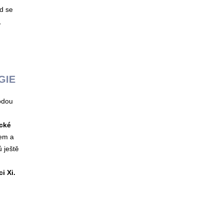
d se
,
RGIE
odou
cké
tem a
 ještě
i Xi.