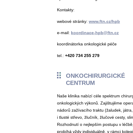
Kontakty:
webové stránky:
www.ftn.cz/hpb
e-mail:
koordinace-hpb@ftn.cz
koordinátorka onkologické péče
tel.:
+420 734 255 279
ONKOCHIRURGICKÉ
CENTRUM
Naše klinika nabízí céle spektrum chiru
onkologických výkonů. Zajištujěme opera
nádorů zažívacího traktu (žaludek, játra
i tlusté střevo, žlučník, žlučové cesty, sli
Rozhodnutí o nejlepším postupu v léčbě
probíhá vždy individuálně, v rámci koleg