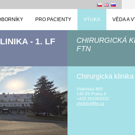
DBORNÍKY
PRO PACIENTY
VÝUKA
VĚDA A 
CHIRURGICKÁ KLI
INIKA - 1. LF
FTN
Chirurgická klinika
Vídeňská 800
140 59 Praha 4
+420 261082632
chirklin
@ftn.cz