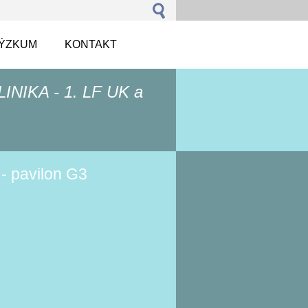
VÝZKUM
KONTAKT
NIKA - 1. LF UK a
 - pavilon G3