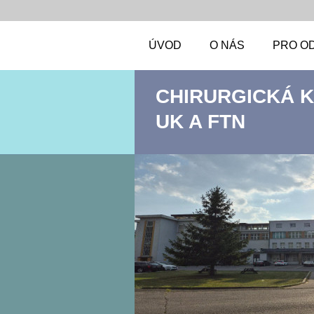
ÚVOD
O NÁS
PRO O
CHIRURGICKÁ KL
UK A FTN