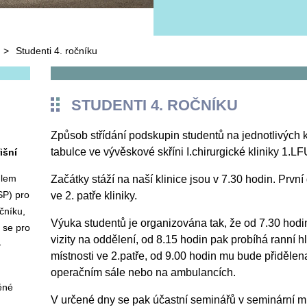
>
Studenti 4. ročníku
STUDENTI 4. ROČNÍKU
Způsob střídání podskupin studentů na jednotlivých k
tabulce ve vývěskové skříni I.chirurgické kliniky 1.
išní
dlem
Začátky stáží na naší klinice jsou v 7.30 hodin. První
SP) pro
ve 2. patře kliniky.
čníku,
Výuka studentů je organizována tak, že od 7.30 hodi
ě se pro
vizity na oddělení, od 8.15 hodin pak probíhá ranní h
-
místnosti ve 2.patře, od 9.00 hodin mu bude přiděl
operačním sále nebo na ambulancích.
ěné
V určené dny se pak účastní seminářů v seminární míst