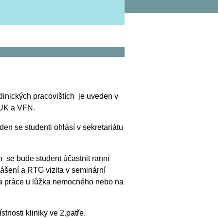
linických pracovištích je uveden v
LFUK a VFN.
 den se studenti ohlásí v sekretariátu
n se bude student účastnit ranní
lášení a RTG vizita v seminární
ena práce u lůžka nemocného nebo na
nosti kliniky ve 2.patře.