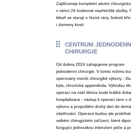
Zajišťumeje kompletní akutní chirurgicko
v rámci 24 hodinové nepřetržité služby. 
lékaři se starají o řezné rány, bolesti bři
i zlomeny kostí.
CENTRUM JEDNODENN
CHIRURGIE
Od dubna 2024 zahajujeme program
jednodenní chirurgie. V tomto režimu b
operovány menší chirurgiké výkony - žlu
kýla, chronická appendicita. Výhodou tě
operací na naší klinice bude krátká dob
hospitalizace - nástup k operaci ráno v 
výkonu a propuštění druhý den do dom
ošetřování. Operace budou ale probíhat
velkém chirugickém zařízení, které dipo
fungující jednoutkou intenzivní péče a po