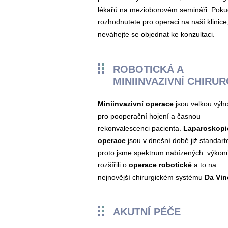
lékařů na mezioborovém semináři. Poku
rozhodnutete pro operaci na naší klinice
neváhejte se objednat ke konzultaci.
ROBOTICKÁ A
MINIINVAZIVNÍ CHIRU
Miniinvazivní operace
jsou velkou výh
pro pooperační hojení a časnou
rekonvalescenci pacienta.
Laparoskopi
operace
jsou v dnešní době již standar
proto jsme spektrum nabízených výkonů
rozšířili o
operace robotické
a to na
nejnovější chirurgickém systému
Da Vinc
AKUTNÍ PÉČE