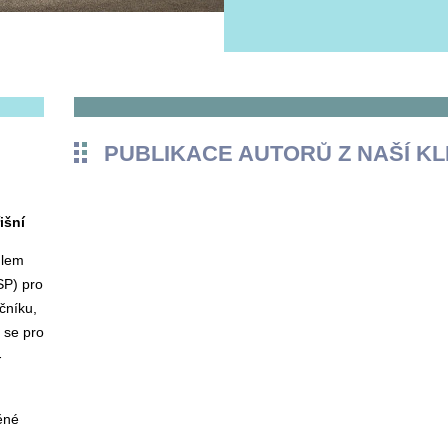
PUBLIKACE AUTORŮ Z NAŠÍ KLI
išní
dlem
SP) pro
čníku,
ě se pro
-
ěné