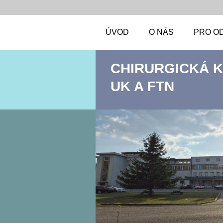
ÚVOD
O NÁS
PRO O
CHIRURGICKÁ KL
UK A FTN