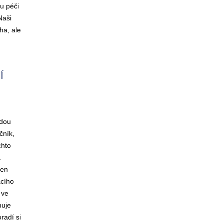
u péči
Naši
cha, ale
Í
udou
čník,
chto
a
den
ácího
 ve
nuje
radí si