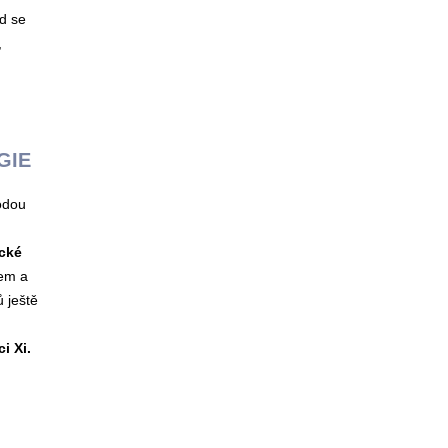
d se
,
RGIE
odou
cké
tem a
 ještě
i Xi.