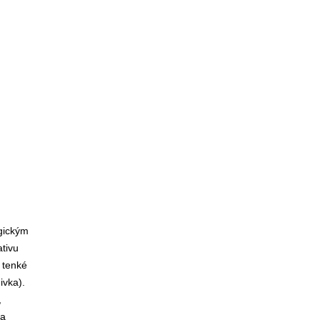
rgickým
tivu
, tenké
nivka).
,
ia