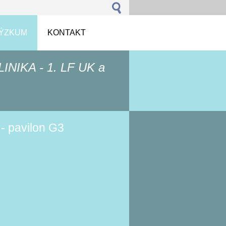
VÝZKUM
KONTAKT
NIKA - 1. LF UK a
 - pavilon G3