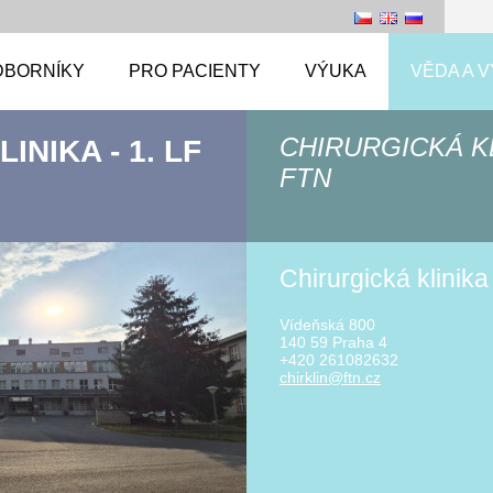
DBORNÍKY
PRO PACIENTY
VÝUKA
VĚDA A 
CHIRURGICKÁ KLI
INIKA - 1. LF
FTN
Chirurgická klinika
Vídeňská 800
140 59 Praha 4
+420 261082632
chirklin
@ftn.cz