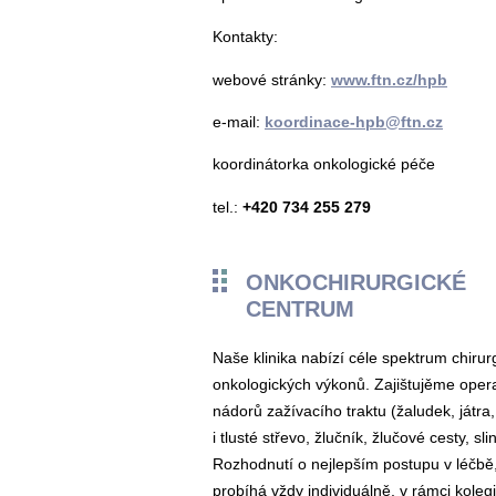
Kontakty:
webové stránky:
www.ftn.cz/hpb
e-mail:
koordinace-hpb@ftn.cz
koordinátorka onkologické péče
tel.:
+420 734 255 279
ONKOCHIRURGICKÉ
CENTRUM
Naše klinika nabízí céle spektrum chiru
onkologických výkonů. Zajištujěme opera
nádorů zažívacího traktu (žaludek, játra
i tlusté střevo, žlučník, žlučové cesty, sli
Rozhodnutí o nejlepším postupu v léčbě
probíhá vždy individuálně, v rámci koleg