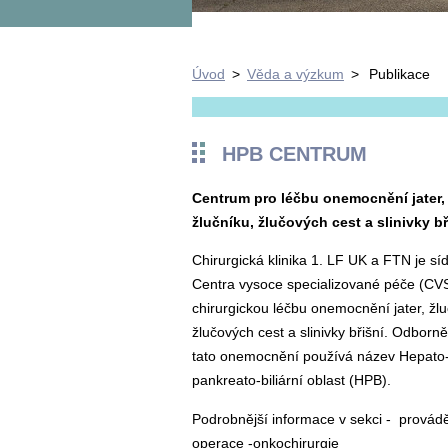
Úvod
>
Věda a výzkum
>
Publikace
HPB CENTRUM
Centrum pro léčbu onemocnění jater,
žlučníku, žlučových cest a slinivky bř
Chirurgická klinika 1. LF UK a FTN je sí
Centra vysoce specializované péče (CV
chirurgickou léčbu onemocnění jater, žlu
žlučových cest a slinivky břišní. Odborn
tato onemocnění používá název Hepato
pankreato-biliární oblast (HPB).
Podrobnější informace v sekci - provád
operace -onkochirurgie